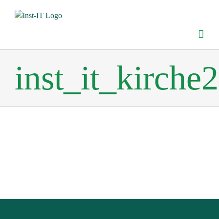
Zum
Inhalt
springen
inst_it_kirche2