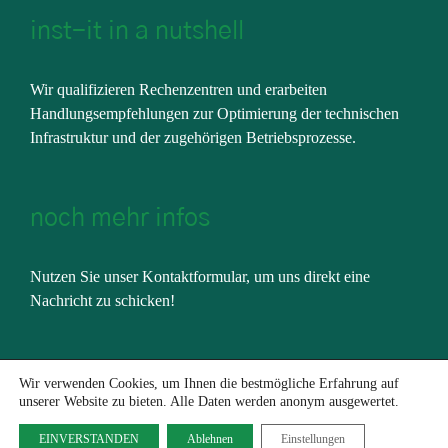
inst-it in a nutshell
Wir qualifizieren Rechenzentren und erarbeiten
Handlungsempfehlungen zur Optimierung der technischen
Infrastruktur und der zugehörigen Betriebsprozesse.
noch mehr infos
Nutzen Sie unser
Kontaktformular
, um uns direkt eine
Nachricht zu schicken!
Wir verwenden Cookies, um Ihnen die bestmögliche Erfahrung auf
unserer Website zu bieten. Alle Daten werden anonym ausgewertet.
EINVERSTANDEN
Ablehnen
Einstellungen
Copyright 2019 Inst-IT GmbH | Alle Rechte vorbehalten.