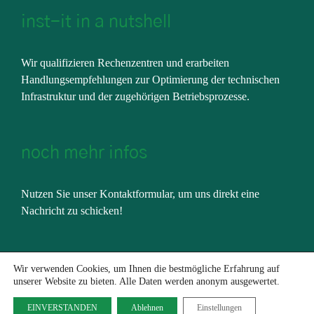
inst-it in a nutshell
Wir qualifizieren Rechenzentren und erarbeiten
Handlungsempfehlungen zur Optimierung der technischen
Infrastruktur und der zugehörigen Betriebsprozesse.
noch mehr infos
Nutzen Sie unser
Kontaktformular
, um uns direkt eine
Nachricht zu schicken!
Wir verwenden Cookies, um Ihnen die bestmögliche Erfahrung auf
unserer Website zu bieten. Alle Daten werden anonym ausgewertet.
EINVERSTANDEN
Ablehnen
Einstellungen
Copyright 2019 Inst-IT GmbH | Alle Rechte vorbehalten.