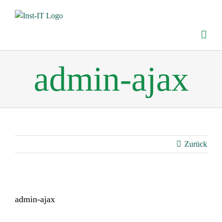
Zum
Inhalt
springen
admin-ajax
Zurück
admin-ajax